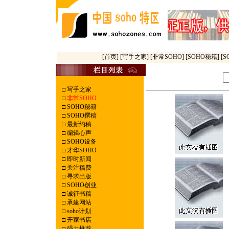
[首页]
[写手之家]
[非常SOHO]
[SOHO秘籍]
[
□
写手之家
□
非常SOHO
□
SOHO秘籍
□
SOHO撰稿
□
最新约稿
□
编辑心声
□
SOHO设备
□
才华SOHO
□
即时新闻
□
关注稿费
□
寻求出版
□
SOHO创业
□
诚征书稿
□
承建网站
□
soho计划
□
开家书店
□
强力推荐