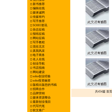
□
新书推荐
□
编辑在线
□
媒体诚聘
□
传媒有约
□
写手推荐
□
SOHO资讯
□
杂志征稿
□
报纸征稿
□
网站征稿
□
写手教程
□
混在北京
□
真我风采
□
电子商务
□
名人在线
□
创业导航
□
书店指南
□
网站建设
□
soho创业经验
□
soho投资融资
□
版税出版您的书稿
□
招商合作
共454篇 首
□
品牌营销
□
媒体资源整合
□
最新创业项目
□
代写代笔
□
软文推广