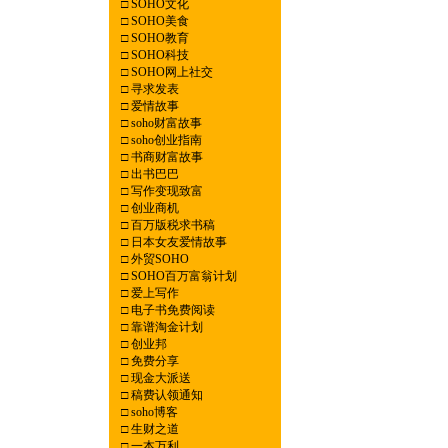
□
SOHO文化
□
SOHO美食
□
SOHO教育
□
SOHO科技
□
SOHO网上社交
□
寻求发表
□
爱情故事
□
soho财富故事
□
soho创业指南
□
书商财富故事
□
出书巴巴
□
写作变现致富
□
创业商机
□
百万版税求书稿
□
日本女友爱情故事
□
外贸SOHO
□
SOHO百万富翁计划
□
爱上写作
□
电子书免费阅读
□
靠谱淘金计划
□
创业邦
□
免费分享
□
现金大派送
□
稿费认领通知
□
soho博客
□
生财之道
□
一本万利