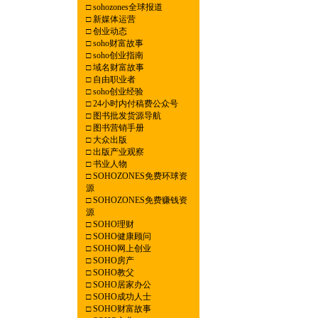
□
sohozones全球报道
□
新媒体运营
□
创业动态
□
soho财富故事
□
soho创业指南
□
域名财富故事
□
自由职业者
□
soho创业经验
□
24小时内付稿费公众号
□
图书批发货源导航
□
图书营销手册
□
大众出版
□
出版产业观察
□
书业人物
□
SOHOZONES免费环球资
源
□
SOHOZONES免费赚钱资
源
□
SOHO理财
□
SOHO健康顾问
□
SOHO网上创业
□
SOHO房产
□
SOHO教父
□
SOHO居家办公
□
SOHO成功人士
□
SOHO财富故事