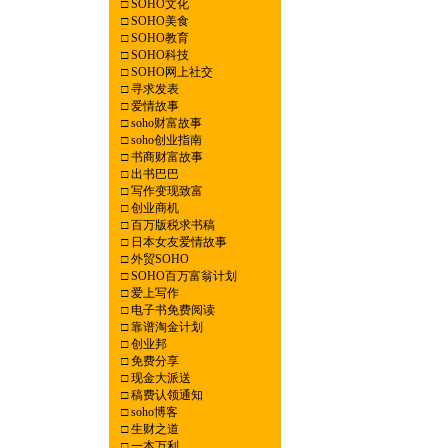
□
SOHO文化
□
SOHO美食
□
SOHO教育
□
SOHO科技
□
SOHO网上社交
□
寻求发表
□
爱情故事
□
soho财富故事
□
soho创业指南
□
书商财富故事
□
出书巴巴
□
写作变现致富
□
创业商机
□
百万版税求书稿
□
日本女友爱情故事
□
外贸SOHO
□
SOHO百万富翁计划
□
爱上写作
□
电子书免费阅读
□
靠谱淘金计划
□
创业邦
□
免费分享
□
现金大派送
□
稿费认领通知
□
soho博客
□
生财之道
□
一本万利