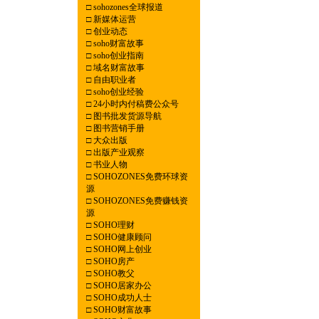
□
sohozones全球报道
□
新媒体运营
□
创业动态
□
soho财富故事
□
soho创业指南
□
域名财富故事
□
自由职业者
□
soho创业经验
□
24小时内付稿费公众号
□
图书批发货源导航
□
图书营销手册
□
大众出版
□
出版产业观察
□
书业人物
□
SOHOZONES免费环球资
源
□
SOHOZONES免费赚钱资
源
□
SOHO理财
□
SOHO健康顾问
□
SOHO网上创业
□
SOHO房产
□
SOHO教父
□
SOHO居家办公
□
SOHO成功人士
□
SOHO财富故事