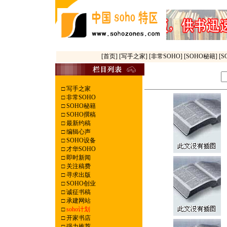
[首页]
[写手之家]
[非常SOHO]
[SOHO秘籍]
[
□
写手之家
□
非常SOHO
□
SOHO秘籍
□
SOHO撰稿
□
最新约稿
□
编辑心声
□
SOHO设备
□
才华SOHO
□
即时新闻
□
关注稿费
□
寻求出版
□
SOHO创业
□
诚征书稿
□
承建网站
□
soho计划
□
开家书店
□
强力推荐