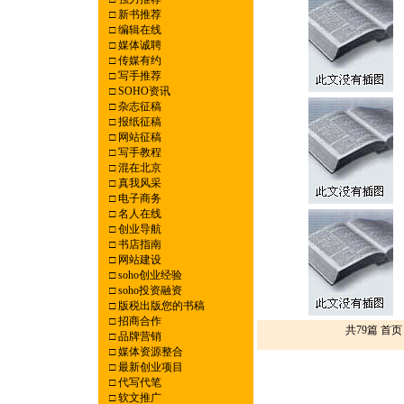
□
新书推荐
□
编辑在线
□
媒体诚聘
□
传媒有约
□
写手推荐
□
SOHO资讯
□
杂志征稿
□
报纸征稿
□
网站征稿
□
写手教程
□
混在北京
□
真我风采
□
电子商务
□
名人在线
□
创业导航
□
书店指南
□
网站建设
□
soho创业经验
□
soho投资融资
□
版税出版您的书稿
□
招商合作
共79篇 首
□
品牌营销
□
媒体资源整合
□
最新创业项目
□
代写代笔
□
软文推广